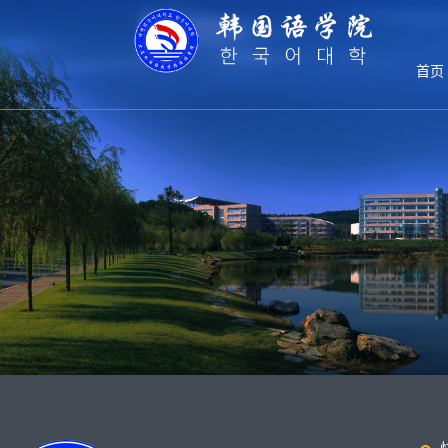
交流学校
首页
国际交流
交流学校
留学指南
韩国语学
留学风采
5b922641c