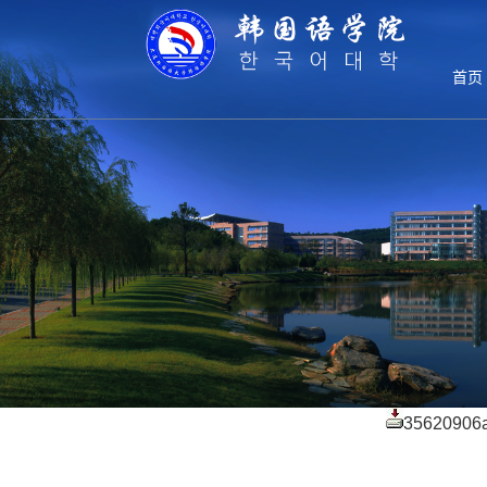
教学管理
首页
本科生教育
培养方案
教学管理
教学成果
附件3 
68e9b8369
附件2 
14296427e
附件1 
35620906a