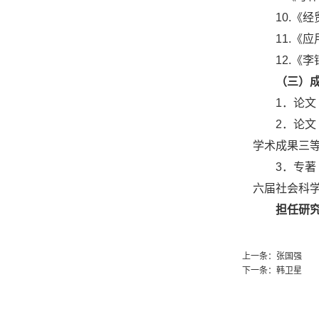
10.《
11.《
12.《
（三）
1．论
2．论
学术成果三
3．专
六届社会科
担任研
上一条：
张国强
下一条：
韩卫星