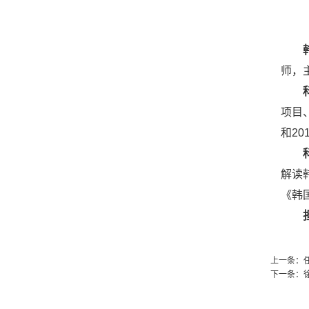
师，
项目
和2
解读
《韩
上一条：
下一条：