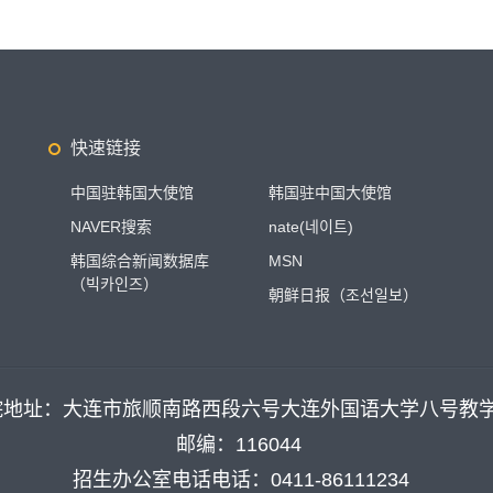
快速链接
中国驻韩国大使馆
韩国驻中国大使馆
NAVER搜索
nate(네이트)
韩国综合新闻数据库
MSN
（빅카인즈）
朝鲜日报（조선일보）
院地址：大连市旅顺南路西段六号大连外国语大学八号教
邮编：116044
招生办公室电话电话：0411-86111234