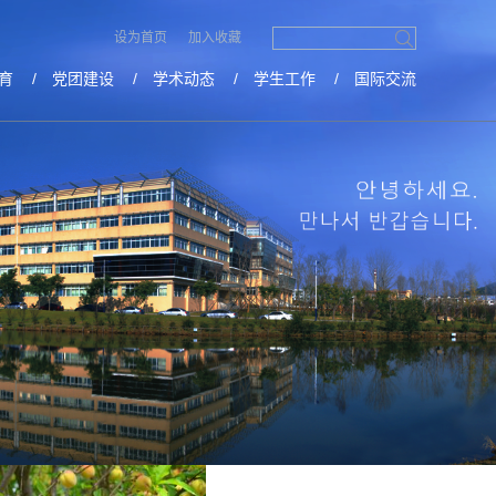
设为首页
加入收藏
首页
师资队伍
>>
>> 正文
育
/
党团建设
/
学术动态
/
学生工作
/
国际交流
点击数：
3084