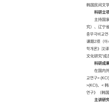
韩国民间文
科研立
主持国
究）、辽宁省
중무극비교
课题2项（아
학개론》汉
文化研究”成
科研成
在国内外
교연구> (K
>(KCI)
연구》（韩
主讲研