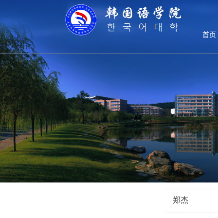
师资队伍
首页
师资队伍
徐俊
师资队伍
徐智
胡翠月
李玉华
权赫哲
李桂瑶
郑杰