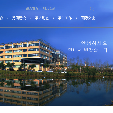
设为首页
加入收藏
首页
学生工作
>>
育
/
党团建设
/
学术动态
/
学生工作
/
国际交流
2024-06-27
2024-06-26
生命至上”主题团日活动
2024-06-26
2024-06-24
024年度新发展团员入团仪…
2024-06-20
展示 （二）
2024-06-06
属你们的毕业季活动预告！
2024-06-05