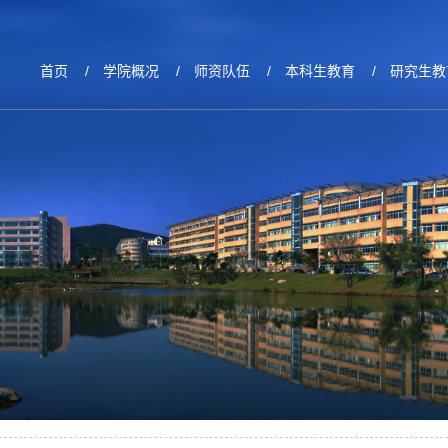
工作
首页
/
学院概况
/
师资队伍
/
本科生教育
/
研究生教
生工作】韩国语学院第30届团委学生会公示名单
报】韩国语学院2024届毕业生国内外升学情况展示
生工作】韩国语学院分团委组织召开“珍视生命安全——人民至上 
业季】韩国语学院召开2024届毕业生座谈会
生工作】韩国语学院分团委组织开展“青春献祖国，永远跟党走” 2
体活动】墨香四溢，笔下流露真我风采——韩文书法大赛获奖作品
业季】锦“书”流转 “寄”与飞鹏——@2024届毕业生，请查收专