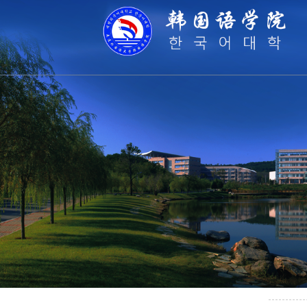
学生
学生工作
【学
团委学生会
【喜
院刊《海韵》
【学
学子风采
【毕
【学
【文
【毕