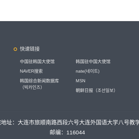
快速链接
中国驻韩国大使馆
韩国驻中国大使馆
NAVER搜索
nate(네이트)
韩国综合新闻数据库
MSN
（빅카인즈）
朝鲜日报（조선일보）
院地址：大连市旅顺南路西段六号大连外国语大学八号教
邮编：116044